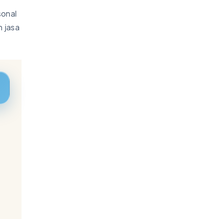
sonal
 jasa