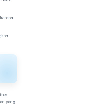
 karena
gkan
itus
ran yang