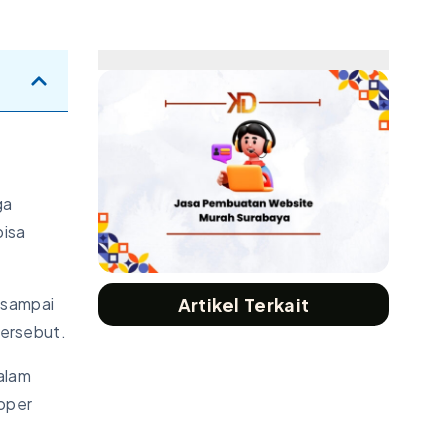
ga
bisa
 sampai
Artikel Terkait
ersebut.
alam
oper