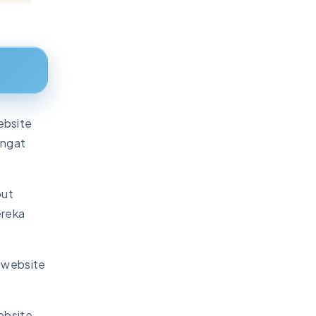
ebsite
angat
but
ereka
 website
ebsite