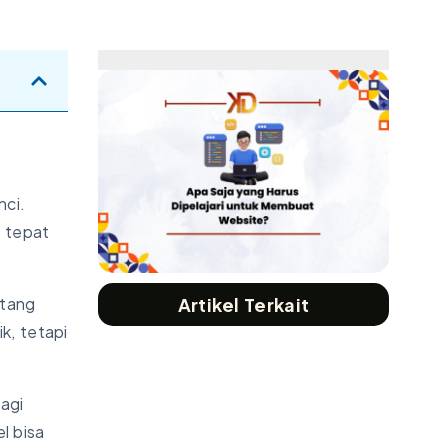
ci.
g tepat
ntang
Artikel Terkait
k, tetapi
bagi
l bisa