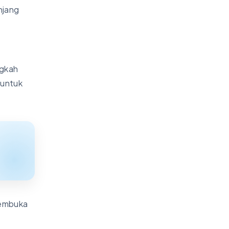
njang
ngkah
 untuk
membuka