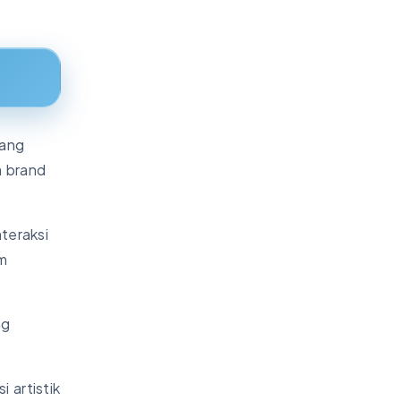
yang
a brand
teraksi
m
ng
 artistik