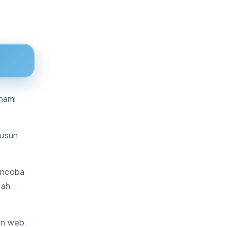
hami
yusun
encoba
lah
an web.