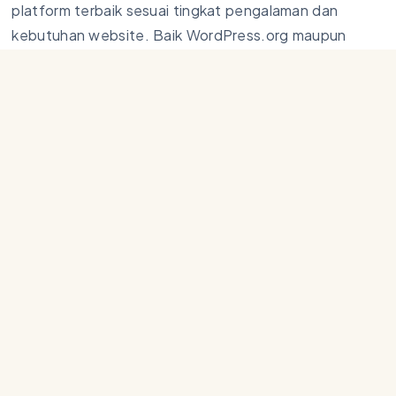
platform terbaik sesuai tingkat pengalaman dan
kebutuhan website. Baik WordPress.org maupun
WordPress.com sama-sama menawarkan potensi
besar untuk mengembangkan kehadiran digitalmu.
Ingin tahu lebih banyak tips seputar WordPress,
pembuatan website, dan rekomendasi plugin terbaik?
Jangan lewatkan
artikel kami
lainnya yang akan
membantumu membangun situs profesional tanpa
perlu keahlian coding!
Bagikan Artikel