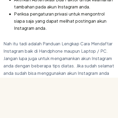
tambahan pada akun Instagram anda.
Periksa pengaturan privasi untuk mengontrol
siapa saja yang dapat melihat postingan akun
Instagram anda.
Nah itu tadi adalah Panduan Lengkap Cara Mendaftar
Instagram baik di Handphone maupun Laptop / PC.
Jangan lupa juga untuk mengamankan akun Instagram
anda dengan beberapa tips diatas. Jika sudah selamat
anda sudah bisa menggunakan akun Instagram anda
dan mulai berkomunikasi dengan teman ataupun
sekitar. Jika anda perlu mengetahui ukuran feed yang
bagus, maupun ingin membuat puzzle feed yang rapi
dan terstruktur agar bisa menarik minat pengunjung ke
akun Instagram anda mungkin perlu cek artikel
Format
Ukuran Feed Instagram Terbaru 2025 Lengkap