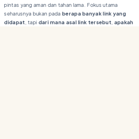
pintas yang aman dan tahan lama. Fokus utama
seharusnya bukan pada
berapa banyak link yang
didapat
, tapi
dari mana asal link tersebut
,
apakah
link tersebut relevan
, dan
apakah didapatkan
secara alami
.
Strategi backlink berkualitas membutuhkan
pendekatan jangka panjang, konsistensi, dan
integritas. Dengan membangun relasi yang baik,
menciptakan konten unggulan, dan menjauhi praktik-
praktik manipulatif, Anda akan mendapatkan hasil yang
jauh lebih stabil dan aman dari penalti algoritma.
Bangun backlink berkulitas seperti membangun
reputasi perlahan, penuh pertimbangan, dan selalu
berorientasi pada nilai.