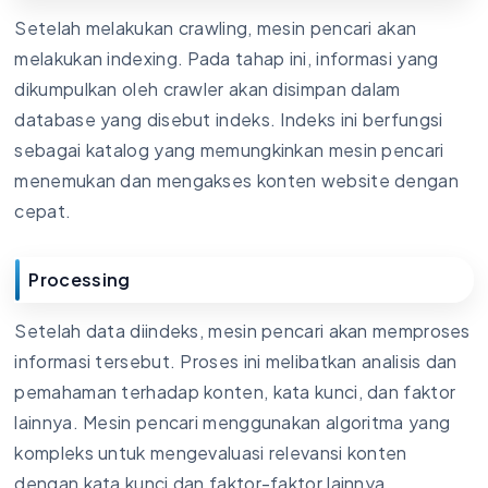
Setelah melakukan crawling, mesin pencari akan
melakukan indexing. Pada tahap ini, informasi yang
dikumpulkan oleh crawler akan disimpan dalam
database yang disebut indeks. Indeks ini berfungsi
sebagai katalog yang memungkinkan mesin pencari
menemukan dan mengakses konten website dengan
cepat.
Processing
Setelah data diindeks, mesin pencari akan memproses
informasi tersebut. Proses ini melibatkan analisis dan
pemahaman terhadap konten, kata kunci, dan faktor
lainnya. Mesin pencari menggunakan algoritma yang
kompleks untuk mengevaluasi relevansi konten
dengan kata kunci dan faktor-faktor lainnya.