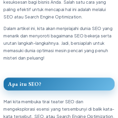
kesuksesan bagi bisnis Anda. Salah satu cara yang
paling efektif untuk mencapai hal ini adalah melalui
SEO atau Search Engine Optimization.
Dalam artikel ini, kita akan menjelajahi dunia SEO yang
menarik dan menyoroti bagaimana SEO bekerja serta
urutan langkah-langkahnya. Jadi, bersiaplah untuk
memasuki dunia optimasi mesin pencari yang penuh
misteri dan peluang!
Apa itu SEO?
Mari kita membuka tirai teater SEO dan
mengeksplorasi esensi yang tersembunyi di balik kata-
kata tersebut. SEO, atau Search Engine Optimization,