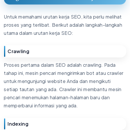
Untuk memahami urutan kerja SEO, kita perlu melihat
proses yang terlibat. Berikut adalah langkah-langkah
utama dalam urutan kerja SEO:
Crawling
Proses pertama dalam SEO adalah crawling. Pada
tahap ini, mesin pencari mengirimkan bot atau crawler
untuk mengunjungi website Anda dan mengikuti
setiap tautan yang ada. Crawler ini membantu mesin
pencari menemukan halaman-halaman baru dan
memperbarui informasi yang ada.
Indexing