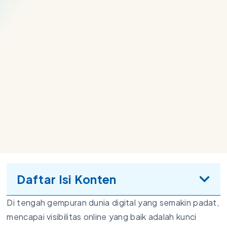
Daftar Isi Konten
Di tengah gempuran dunia digital yang semakin padat,
mencapai visibilitas online yang baik adalah kunci