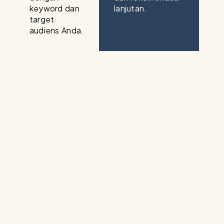
keyword dan
lanjutan.
target
audiens Anda.
arkan kompetitor mendominasi halaman pertama
aatnya optimalkan website Anda bersama tim SEO
engalaman.
311-1052
Konsultasi Gratis Sekarang