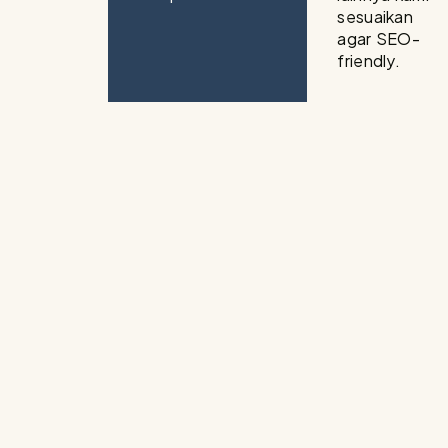
sesuaikan
agar SEO-
friendly.
Jangan bi
Google. S
nggan
yang berp
0813 -2