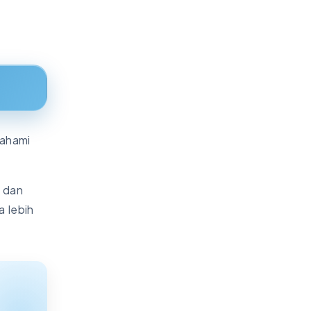
mahami
 dan
a lebih