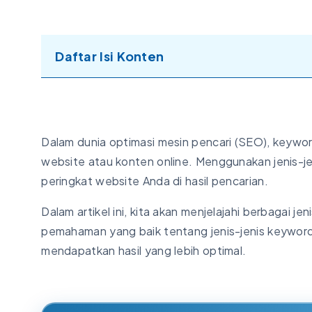
Daftar Isi Konten
Dalam dunia optimasi mesin pencari (SEO), keywo
website atau konten online. Menggunakan jenis-je
peringkat website Anda di hasil pencarian.
Dalam artikel ini, kita akan menjelajahi berbagai
pemahaman yang baik tentang jenis-jenis keywor
mendapatkan hasil yang lebih optimal.