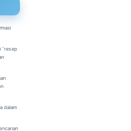
rmasi
i “resep
an
gan
en
a dalam
encarian