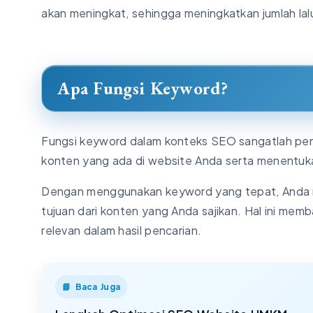
akan meningkat, sehingga meningkatkan jumlah lal
Apa Fungsi Keyword?
Fungsi keyword dalam konteks SEO sangatlah pe
konten yang ada di website Anda serta menentuk
Dengan menggunakan keyword yang tepat, Anda m
tujuan dari konten yang Anda sajikan. Hal ini me
relevan dalam hasil pencarian.
Baca Juga