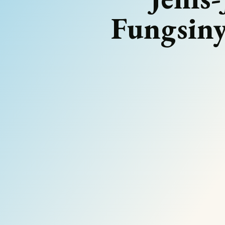
Fungsin