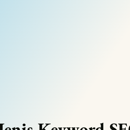
-Jenis Keyword S