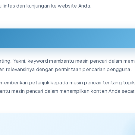
u lintas dan kunjungan ke website Anda.
nting. Yakni, keyword membantu mesin pencari dalam me
an relevansinya dengan permintaan pencarian pengguna.
emberikan petunjuk kepada mesin pencari tentang topik
mbantu mesin pencari dalam menampilkan konten Anda secar