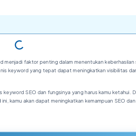
rd menjadi faktor penting dalam menentukan keberhasilan
nis keyword yang tepat dapat meningkatkan visibilitas da
 jenis keyword SEO dan fungsinya yang harus kamu ketahui.
d ini, kamu akan dapat meningkatkan kemampuan SEO dan